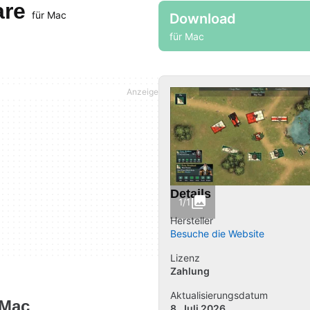
are
für Mac
Download
für Mac
Details
1/1
Hersteller
Besuche die Website
Lizenz
Zahlung
Aktualisierungsdatum
 Mac
8. Juli 2026