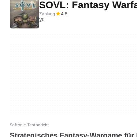
SOVL: Fantasy Warf
Zahlung
4.5
V
0
Softonic-Testbericht
Strategisches Fantasy-Wargame für