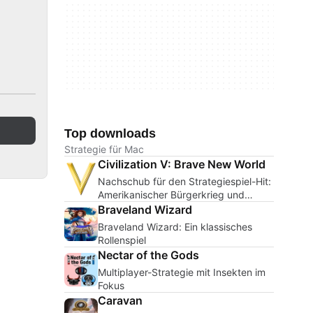
Top downloads
Strategie für Mac
Civilization V: Brave New World
Nachschub für den Strategiespiel-Hit:
Amerikanischer Bürgerkrieg und
Kampf um Afrika
Braveland Wizard
Braveland Wizard: Ein klassisches
Rollenspiel
Nectar of the Gods
Multiplayer-Strategie mit Insekten im
Fokus
Caravan