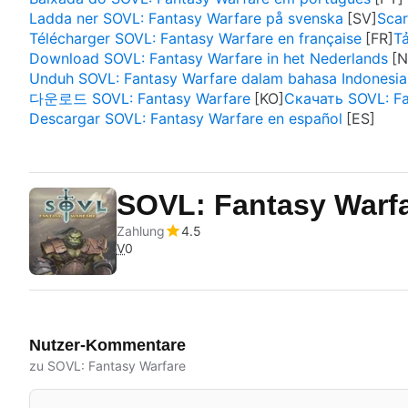
Ladda ner SOVL: Fantasy Warfare på svenska
Scar
Télécharger SOVL: Fantasy Warfare en française
Tả
Download SOVL: Fantasy Warfare in het Nederlands
Unduh SOVL: Fantasy Warfare dalam bahasa Indonesia
다운로드 SOVL: Fantasy Warfare
Скачать SOVL: F
Descargar SOVL: Fantasy Warfare en español
SOVL: Fantasy Warf
Zahlung
4.5
V
0
Nutzer-Kommentare
zu SOVL: Fantasy Warfare