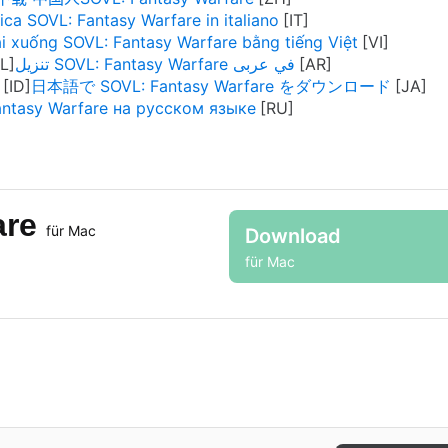
ica SOVL: Fantasy Warfare in italiano
i xuống SOVL: Fantasy Warfare bằng tiếng Việt
تنزيل SOVL: Fantasy Warfare في عربى
日本語で SOVL: Fantasy Warfare をダウンロード
antasy Warfare на русском языке
are
für Mac
Download
für Mac